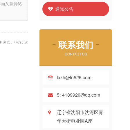
常而又刻骨铭
通知公告
联系我们
浏览：77095 次
CONTACT US
lxzh@ln525.com
514189920@qq.com
辽宁省沈阳市沈河区青
年大街电业园A座